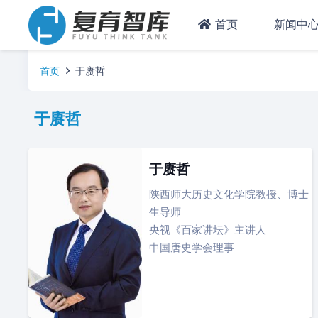
首页
新闻中
首页
于赓哲
于赓哲
于赓哲
陕西师大历史文化学院教授、博士
生导师
央视《百家讲坛》主讲人
中国唐史学会理事