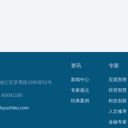
资讯
专家
新闻中心
宏观形势
徐汇区罗秀路1095弄52号
专家观点
经营智慧
1-65041180
经典案例
科技创新
fuyuzhiku.com
人文修养
金融专家