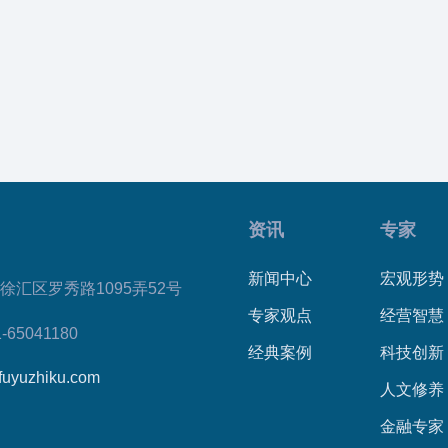
资讯
专家
新闻中心
宏观形势
徐汇区罗秀路1095弄52号
专家观点
经营智慧
1-65041180
经典案例
科技创新
fuyuzhiku.com
人文修养
金融专家