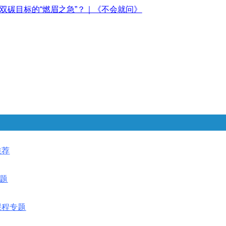
双碳目标的“燃眉之急”？｜《不会就问》
推荐
题
课程专题