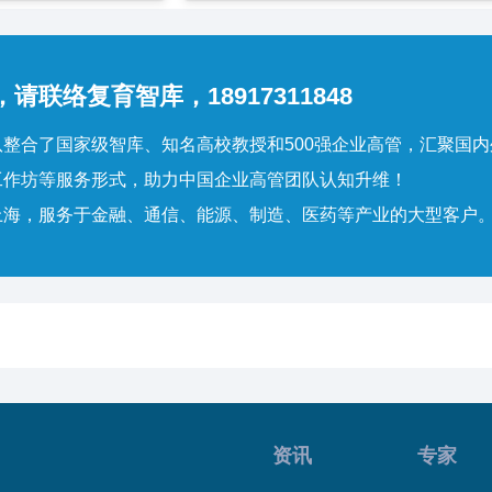
请联络复育智库，18917311848
整合了国家级智库、知名高校教授和500强企业高管，汇聚国
工作坊等服务形式，助力中国企业高管团队认知升维！
上海，服务于金融、通信、能源、制造、医药等产业的大型客户
资讯
专家