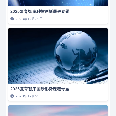
2025复育智库科技创新课程专题
2023年12月29日
2025复育智库国际形势课程专题
2023年12月29日