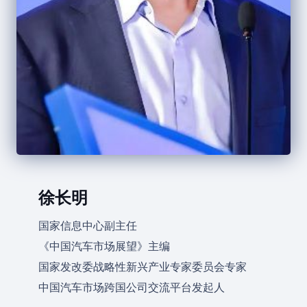
徐长明
国家信息中心副主任
《中国汽车市场展望》主编
国家发改委战略性新兴产业专家委员会专家
中国汽车市场跨国公司交流平台发起人