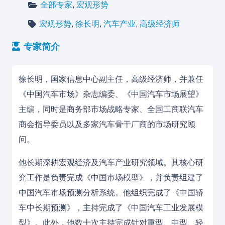
全部专家
,
宏观形势
宏观形势
,
徐长明
,
汽车产业
,
高级经济师
专家简介
徐长明，国家信息中心副主任，高级经济师，并兼任
《中国汽车市场》杂志编委、《中国汽车市场展望》
主编，同时是商务部市场战略专家、全国工商联汽车
商会指导委员以及多家汽车骨干厂商的市场研究顾
问。
他长期深耕宏观经济及汽车产业研究领域。其核心研
究工作是负责完成《中国市场模型》，并负责组建了
中国汽车市场预测分析系统。他组织完成了《中国轿
车中长期预测》，主持完成了《中国汽车工业发展模
型》。此外，他数十次主持完成针对重型、中型、轻