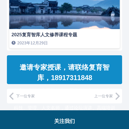
2025复育智库人文修养课程专题
2023年12月29日
邀请专家授课，请联络复育智
库，18917311848
复育智库的专家团队整合了国家级智库、知名高校
下一位专家
上一位专家
教授和500强企业高管，汇聚国内外一流的经济、
科技、管理、人文名师，通过论坛演讲、高端培训
与工作坊等服务形式，助力中国企业高管团队认知
关注我们
升维！