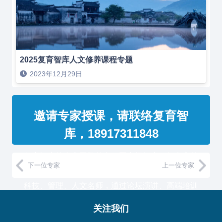
2025复育智库人文修养课程专题
2023年12月29日
邀请专家授课，请联络复育智
库，18917311848
复育智库的专家团队整合了国家级智库、知名高校
下一位专家
上一位专家
教授和500强企业高管，汇聚国内外一流的经济、
科技、管理、人文名师，通过论坛演讲、高端培训
与工作坊等服务形式，助力中国企业高管团队认知
关注我们
升维！