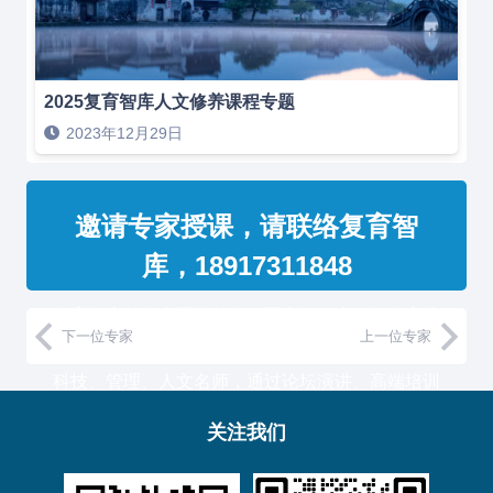
2025复育智库人文修养课程专题
2023年12月29日
邀请专家授课，请联络复育智
库，18917311848
复育智库的专家团队整合了国家级智库、知名高校
下一位专家
上一位专家
教授和500强企业高管，汇聚国内外一流的经济、
科技、管理、人文名师，通过论坛演讲、高端培训
与工作坊等服务形式，助力中国企业高管团队认知
关注我们
升维！
复育智库总部位于上海，服务于金融、通信、能