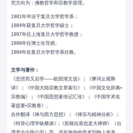
究方向为：佛教哲学和宗教学原理。
1981年毕业于
复旦大学
哲学系；
1984年获复旦大学哲学硕士；
1997年任
上海复旦大学
哲学教授；
1999年任
博士生导师
。
1984年在复旦大学哲学系任教。
文学与著作：
《悲愤而又后学——欧阳渐文选》；《摩诃止观释
译》；《中国大陆宗教文章索引》；《中国文化辞典•
宗教编》；《中国思想家传记汇诠》；《中国学术名
著提要•宗教卷》。
合作翻译《禅与西方思想》；《禅宗与精神分析》；
《特异心理学纵横谈》;《苏格拉底也是大禅师》（台
湾老古出版公司）等。另在海内外学术刊物上发表