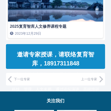
2025复育智库人文修养课程专题
2023年12月29日
邀请专家授课，请联络复育智
库，18917311848
复育智库的专家团队整合了国家级智库、知名高校
下一位专家
上一位专家
教授和500强企业高管，汇聚国内外一流的经济、
科技、管理、人文名师，通过论坛演讲、高端培训
与工作坊等服务形式，助力中国企业高管团队认知
关注我们
升维！