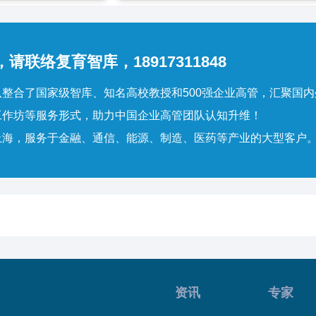
请联络复育智库，18917311848
整合了国家级智库、知名高校教授和500强企业高管，汇聚国
工作坊等服务形式，助力中国企业高管团队认知升维！
上海，服务于金融、通信、能源、制造、医药等产业的大型客户
资讯
专家