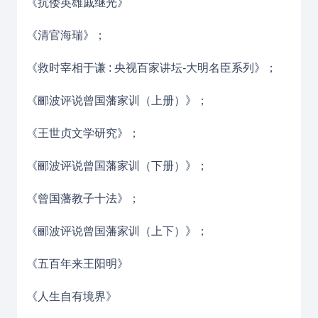
《抗倭英雄戚继光》
《清官海瑞》；
《救时宰相于谦 : 央视百家讲坛-大明名臣系列》；
《郦波评说曾国藩家训（上册）》；
《王世贞文学研究》；
《郦波评说曾国藩家训（下册）》；
《曾国藩教子十法》；
《郦波评说曾国藩家训（上下）》；
《五百年来王阳明》
《人生自有境界》