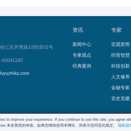
资讯
专家
新闻中心
宏观形势
徐汇区罗秀路1095弄52号
专家观点
经营智慧
1-65041180
经典案例
科技创新
fuyuzhiku.com
人文修养
金融专家
党史党建
es to improve your experience. If you continue to use this site, you agree with
所有©
复育智库
2012 – 2025年 |
沪ICP备2023028271号-2
|
隐
okies 来改善您的体验。如果您继续使用本网站，则表示您同意此规定。
隐私政