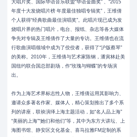
大唱片奖、国际华语音乐联盟“华语金曲奖” 、“2015
年度十大发烧唱片榜 年度最佳独唱专辑奖”，王维倩
个人获得“经典歌曲最佳演唱奖”。此唱片现已成为发
烧唱片界的热门唱片，电台、报纸、杂志等各大媒体
争先对专辑及王维倩作了大量的专访。王维倩也在
流
行歌曲
演唱领域中成为了佼佼者，获得了“沪版
蔡琴
”
的美称。
2010年，王维倩与艺术家陈钢，
潘寅林
赴美
国纽约联合国总部剧场，作“玫瑰与蝴蝶”的专场演
出。
作为上海艺术界标志性人物，王维倩运用其影响力、
邀请众多著名作家、媒体人，精心策划推出了多个系
列的讲座，联袂演绎上海主题活动，如“名人品上海”
“美丽的上海”“她们和他们”等，其中为东方大讲坛、上
海图书馆、静安区文化基金、喜马拉雅FM定制的系