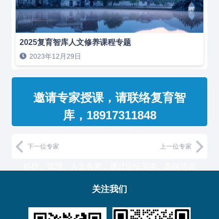
2025复育智库人文修养课程专题
2023年12月29日
邀请专家授课，请联络复育智
库，18917311848
复育智库的专家团队整合了国家级智库、知名高校
下一位专家
上一位专家
教授和500强企业高管，汇聚国内外一流的经济、
科技、管理、人文名师，通过论坛演讲、高端培训
与工作坊等服务形式，助力中国企业高管团队认知
关注我们
升维！
复育智库总部位于上海，服务于金融、通信、能