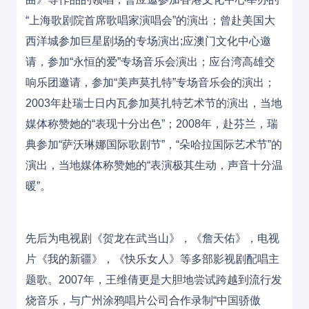
“上海歌剧院首席
歌唱家
演唱会”的演出；曾赴美国大
西洋城参加巨星剧场的专场演出;应澳门文化中心邀
请，参加“
永恒的爱
”专场音乐会演出；应台湾高雄交
响乐团邀请，参加“
美声
莫扎特”专场音乐会的演出；
2003年赴瑞士
日内瓦
参加莫扎特艺术节的演出，当地
媒体称赞她的“表现十分出色”；2008年，赴芬兰，瑞
典参加“萨沃琳娜国际歌剧节”，“朵哈拉国际艺术节”的
演出，当地媒体称赞她的“表演极其生动，声音十分温
暖”。
先后为电视剧《贺龙在武当山》，《詹天佑》，电视
片《我的新疆》，《快乐女人》等多部影视剧配唱主
题歌。2007年，王维倩更是大胆地尝试跨越到流行发
烧音乐，与广州涂鸦唱片公司合作录制“中国骄傲