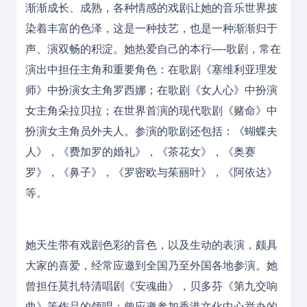
渐渐成长、成熟，各种情感的戏剧让她的音乐世界披
染着丰富的色泽，这是一种技艺，也是一种渐渐归于
声、演双畅的积淀。她热爱自己的本行—-歌剧，常在
演出中担任主角和重要角色：在歌剧《
塞维利亚理发
师
》中扮演女主角罗西娜；在歌剧《女人心》中扮演
女主角朵拉贝拉；在世界首演的现代歌剧《赌命》中
扮演女主角员外夫人。参演的歌剧还包括：《蝴蝶夫
人》，《费加罗的婚礼》，《茶花女》，《奥赛
罗》，《鼻子》，《罗密欧与茱丽叶》，《阿依达》
等。
她天生带有戏剧色彩的音色，以及生动的表演，颇具
大家的喜爱，经常应邀到全国乃至外国各地参演。她
曾担任
莫扎特
清唱剧《安魂曲》，
贝多芬
《第九交响
曲》等作品的领唱；曾应邀参加香港文化中心举办的