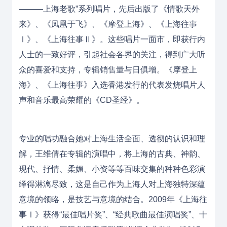
———上海老歌”系列唱片，先后出版了《情歌天外
来》、《凤凰于飞》、《摩登上海》、《上海往事
Ⅰ》、《上海往事Ⅱ》。这些唱片一面市，即获行内
人士的一致好评，引起社会各界的关注，得到广大听
众的喜爱和支持，专辑销售量与日俱增。《摩登上
海》、《上海往事》入选香港发行的代表发烧唱片人
声和音乐最高荣耀的《CD圣经》。
专业的唱功融合她对
上海生活
全面、透彻的认识和理
解，王维倩在专辑的演唱中，将上海的古典、神韵、
现代、抒情、柔媚、小资等等百味交集的种种色彩演
绎得淋漓尽致，这是自己作为上海人对上海独特深蕴
意境的领略，是技艺与意境的结合。2009年《上海往
事Ⅰ》获得“最佳唱片奖”、“经典歌曲最佳演唱奖”、十