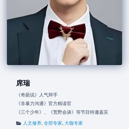
席瑞
《奇葩说》人气辩手
《非暴力沟通》官方精读官
《三个少年》、《荒野会谈》等节目特邀嘉宾
人文修养
,
全部专家
,
大咖专家