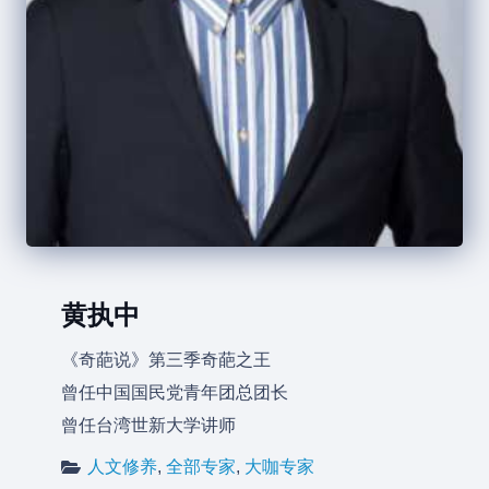
黄执中
《奇葩说》第三季奇葩之王
曾任中国国民党青年团总团长
曾任台湾世新大学讲师
人文修养
,
全部专家
,
大咖专家