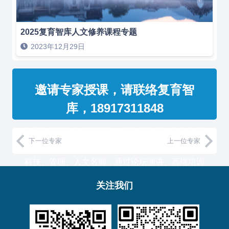
2025复育智库人文修养课程专题
2023年12月29日
邀请专家授课，请联络复育智
库，18917311848
复育智库的专家团队整合了国家级智库、知名高校
下一位专家
上一位专家
教授和500强企业高管，汇聚国内外一流的经济、
科技、管理、人文名师，通过论坛演讲、高端培训
与工作坊等服务形式，助力中国企业高管团队认知
关注我们
升维！
复育智库总部位于上海，服务于金融、通信、能
源、制造、医药等产业的大型客户。