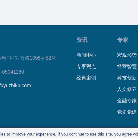
资讯
专家
新闻中心
宏观形势
徐汇区罗秀路1095弄52号
专家观点
经营智慧
1-65041180
经典案例
科技创新
fuyuzhiku.com
人文修养
金融专家
党史党建
es to improve your experience. If you continue to use this site, you agree with
所有©
复育智库
2012 – 2025年 |
沪ICP备2023028271号-2
|
隐