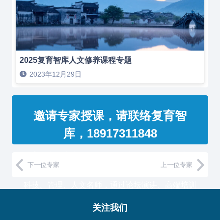
2025复育智库人文修养课程专题
2023年12月29日
邀请专家授课，请联络复育智
库，18917311848
复育智库的专家团队整合了国家级智库、知名高校
下一位专家
上一位专家
教授和500强企业高管，汇聚国内外一流的经济、
科技、管理、人文名师，通过论坛演讲、高端培训
与工作坊等服务形式，助力中国企业高管团队认知
关注我们
升维！