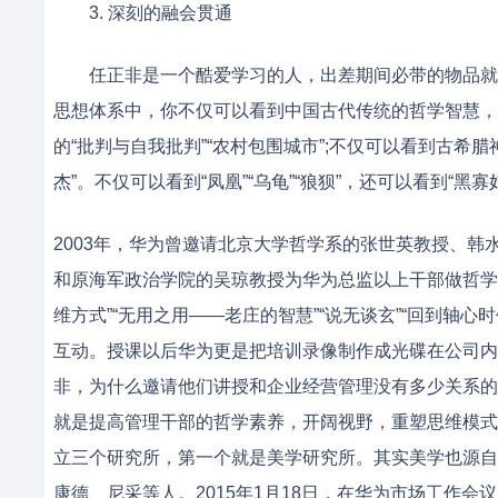
3. 深刻的融会贯通
任正非是一个酷爱学习的人，出差期间必带的物品就是
思想体系中，你不仅可以看到中国古代传统的哲学智慧，比
的“批判与自我批判”“农村包围城市”;不仅可以看到古
杰”。不仅可以看到“凤凰”“乌龟”“狼狈”，还可以看到“黑寡妇
2003年，华为曾邀请北京大学哲学系的张世英教授、
和原海军政治学院的吴琼教授为华为总监以上干部做哲学培
维方式”“无用之用——老庄的智慧”“说无谈玄”“回到轴
互动。授课以后华为更是把培训录像制作成光碟在公司内
非，为什么邀请他们讲授和企业经营管理没有多少关系的
就是提高管理干部的哲学素养，开阔视野，重塑思维模式
立三个研究所，第一个就是美学研究所。其实美学也源自
康德、尼采等人。2015年1月18日，在华为市场工作