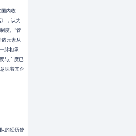
过国内收
活》，认为
制度。“管
理诸元素从
是一脉相承
深度与广度已
意味着其企
队的经历使