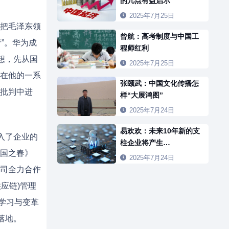
的几点有益启示
2025年7月25日
把毛泽东领
曾航：高考制度与中国工
”。华为成
程师红利
想，先从国
2025年7月25日
在他的一系
张颐武：中国文化传播怎
批判中进
样“大展鸿图”
2025年7月24日
易欢欢：未来10年新的支
入了企业的
柱企业将产生…
国之春》
2025年7月24日
司全力合作
供应链)管理
除学习与变革
落地。