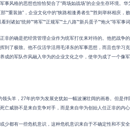
军事风格的思想也恰恰契合了“商场如战场”的企业生存环境。华
地区部”“重装旅”，企业文化中的“狭路相逢勇者生”“胜则举杯相庆，
如“统帅”“将军”“正规军”“土八路”“新兵蛋子”“炮火”等军事
正非的确是把经营管理企业作为统军打仗来对待的。他把战争的
挥到了极致。他不仅活学活用毛泽东的军事思想，而且也学习克
养成的军队作风融入华为的企业文化之中，使华为成了一个像军
的领头羊，27年的华为发展史犹如一幅波澜壮阔的画卷。但是伴
死亡威胁不是来自竞争对手，而是来自华为创始人任正非的内心
或少都有一些危机意识，这种危机意识来自于不确定性和不安全