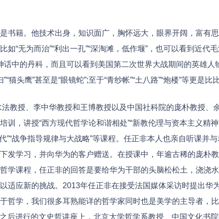
书籍。他技术出身，知识面广，胸怀远大，眼界开阔，富有思
如“无为而治”“利出一孔”“深淘滩，低作堰”，也可以看到近代
希腊神话中的丹科，而且可以看到美国第二次世界大战期间的英雄人
”“猫头鹰”甚至是“眼镜蛇”;至于“青纱帐”“土八路”“炮楼”等更是比
韩水法教授、李中华教授和王博教授以及中国社科院的庞朴教授、
训，讲授“西方现代哲学论和谐相处”“新教伦理与资本主义精神”
心时代”“战争指导规律与大战略”等课程。任正非本人也亲自听课并
下发学习，并向华为的客户赠送。在授课中，年逾古稀的庞朴教
哲学课程，任正非的回答是要给华为干部的头脑松松土，浇浇水
以适应新的挑战。2013年任正非在接受法国媒体采访时提出华
于哲学，我们很多耳熟能详的哲学家同时也是美学的主导者，比
会议之后进行的文史哲讲座上，北京大学哲学系教授、中国文化书