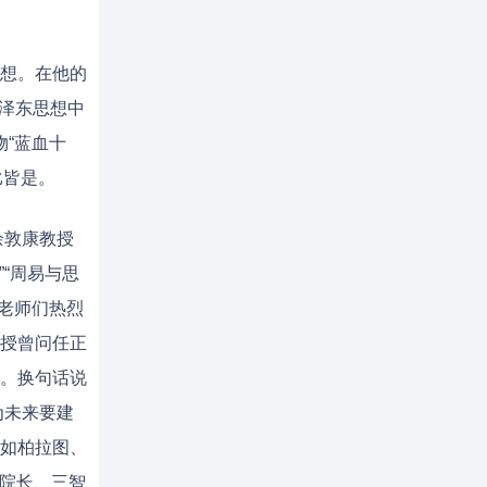
想。在他的
毛泽东思想中
物“蓝血十
比皆是。
余敦康教授
“周易与思
与老师们热烈
授曾问任正
。换句话说
为未来要建
如柏拉图、
院院长、三智