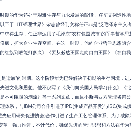
时期的华为还处于艰难生存与力求发展的阶段，
任正非
创造性地
至于《IT经理世界》杂志曾经刊文称任正非是“泛毛泽东主义者
中求得生存，任正非运用了毛泽东“农村包围城市”的军事哲学思
份额，扩大企业生存空间。在这一时期，他的企业哲学思想隐含
的红旗到底能打多久》《要从必然王国走向自由王国》《在自我
削足适履”的时期。这个阶段华为已经解决了初期的生存困境，进
先进文化和思想。他不仅写了《我们向美国人民学习什么》《北
是不可阻挡的潮流》等一系列文章，而且不断与西方管理咨询公
体系，与IBM公司合作引进了IPD(集成产品开发)与ISC(集成
恩霍夫应用研究促进协会)合作引进了生产工艺管理体系。为了破
理变革，强力推进，不计代价，确保先进的管理思想和方法在华为