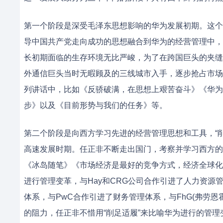
第一个阶段是深受毛泽东思想影响的华为发展初期。这个
导中国共产党走向成功的思想融合到华为的经营管理中，以
长初期面临的生存环境无比严峻，为了在跨国巨头的夹缝
外通信巨头当时无暇顾及的三线城市入手，逐步抢占市场
列讲话中，比如《反骄破满，在思想上艰苦奋斗》《华为
步》以及《目前形势与我们的任务》等。
第二个阶段是向西方学习先进的经营管理思想和工具，“
高速发展时期。任正非不断走出国门，考察并学习西方的
《冰岛随笔》《市场经济是最好的竞争方式，经济全球化
进行管理变革，与Hay和CRG公司合作引进了人力资源管理
体系，与PwC合作引进了财务管理体系，与FhG(弗劳
的阻力，任正非不惜用“削足适履”来比喻华为进行的管