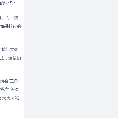
的认识：
海。而且我
如果想过的
。我们大家
法，这是历
为会“三分
“死亡”等冷
;天天高喊