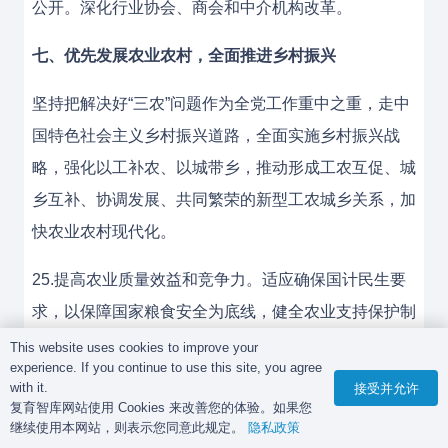
公开。深化行业协会、商会和中介机构改革。
七、优先发展农业农村，全面推进乡村振兴
坚持把解决好“三农”问题作为全党工作重中之重，走中
国特色社会主义乡村振兴道路，全面实施乡村振兴战
略，强化以工补农、以城带乡，推动形成工农互促、城
乡互补、协调发展、共同繁荣的新型工农城乡关系，加
快农业农村现代化。
25.提高农业质量效益和竞争力。适应确保国计民生要
求，以保障国家粮食安全为底线，健全农业支持保护制
度。坚持最严格的耕地保护制度，深入实施藏粮于地、
This website uses cookies to improve your
experience. If you continue to use this site, you agree
藏粮于技战略，加大农业水利设施建设力度，实施高标
with it.
接受并允许
准农田建设工程，强化农业科技和装备支撑，提高农业
复育智库网站使用 Cookies 来改善您的体验。如果您
继续使用本网站，则表示您同意此规定。
隐私政策
良种化水平，健全动物防疫和农作物病虫害防治体系，