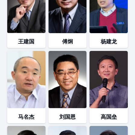
王建国
傅炯
杨建龙
马名杰
刘国恩
高国垒