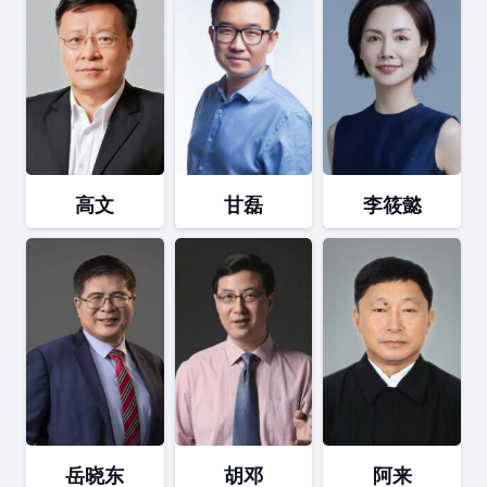
高文
甘磊
李筱懿
岳晓东
胡邓
阿来