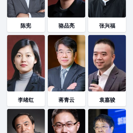
陈宪
骆品亮
张兴福
李绪红
蒋青云
袁嘉骏