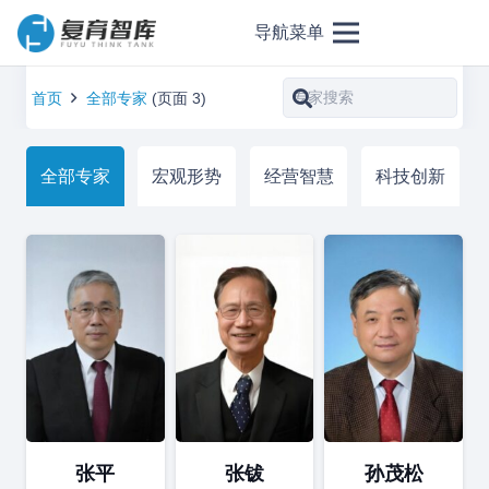
导航菜单
首页
全部专家
(页面 3)
全部专家
宏观形势
经营智慧
科技创新
张平
张钹
孙茂松