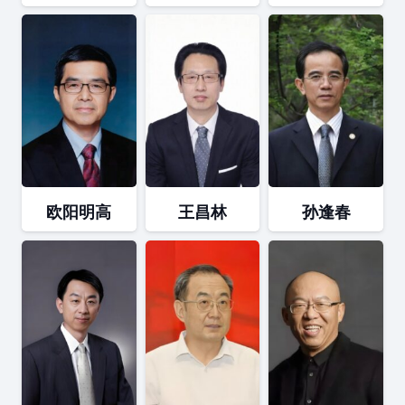
欧阳明高
王昌林
孙逢春