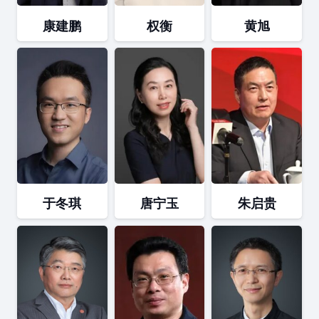
康建鹏
权衡
黄旭
于冬琪
唐宁玉
朱启贵