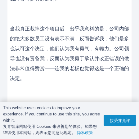
当我真正裁掉这个项目后，出乎我意料的是，公司内部
的绝大多数员工没有表示不满，反而告诉我，他们是多
么认可这个决定，他们认为我有勇气，有魄力。公司领
导也没有责备我，反而认为我勇于承认并改正错误的做
法非常值得赞赏——连我的老板也觉得这是一个正确的
决定。
也就是说，当公司利益和部门利益或个人利益发生矛盾
This website uses cookies to improve your
experience. If you continue to use this site, you agree
的时候，管理者要有勇气做出有利于公司利益的决定，
with it.
接受并允许
复育智库网站使用 Cookies 来改善您的体验。如果您
而不能患得患失。如果你的决定是正确、负责任的，你
继续使用本网站，则表示您同意此规定。
隐私政策
就一定会得到公司员工和领导者的赞许。