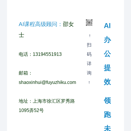
AI课程高级顾问：
邵女
AI
士
↑
办
扫
公
电话：13194551913
码
详
提
邮箱：
询
效
shaoxinhui@fuyuzhiku.com
↑
领
地址：上海市徐汇区罗秀路
1095弄52号
跑
未